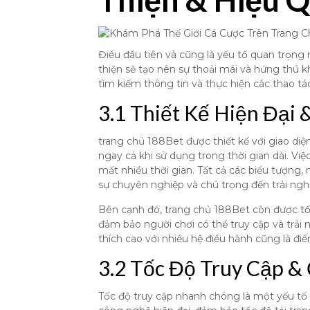
Thiện & Hiệu 
Điều đầu tiên và cũng là yếu tố quan trọng 
thiện sẽ tạo nên sự thoải mái và hứng thú k
tìm kiếm thông tin và thực hiện các thao t
3.1 Thiết Kế Hiện Đại 
trang chủ 188Bet được thiết kế với giao di
ngay cả khi sử dụng trong thời gian dài. Vi
mất nhiều thời gian. Tất cả các biểu tượng, 
sự chuyên nghiệp và chú trọng đến trải ngh
Bên cạnh đó, trang chủ 188Bet còn được tối
đảm bảo người chơi có thể truy cập và trải 
thích cao với nhiều hệ điều hành cũng là đi
3.2 Tốc Độ Truy Cập &
Tốc độ truy cập nhanh chóng là một yếu tố 