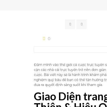
0
Đắm mình vào thế giới cá cược trực tuyến s
cận các nhà cái trực tuyến trở nên đơn giả
cược. Bài viết này sẽ là hành trình khám ph
nghiệm quý báu để bạn có thể tận hưởng trải
đưa ra quyết định sáng suốt khi tham gia.
Giao Diện tran