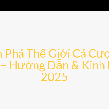
m Phá Thế Giới Cá Cượ
– Hướng Dẫn & Kinh 
2025