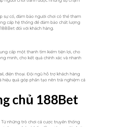
iúp người chơi tránh được những sự chậm
gặp sự cố, đảm bảo người chơi có thể tham
, nâng cấp hệ thống để đảm bảo chất lượng
 188Bet đối với khách hàng.
ung cấp một thanh tìm kiếm tiện lợi, cho
ông minh, cho kết quả chính xác và nhanh
l, điện thoại. Đội ngũ hỗ trợ khách hàng
và hiệu quả góp phần tạo nên trải nghiệm cá
ng chủ 188Bet
 Từ những trò chơi cá cược truyền thống