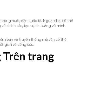
ừ trong nước đến quốc tế. Người chơi có thể
 và chính xác, tạo sự tin tưởng và minh
 điểm bán vé truyền thống mà vẫn có thể
hời gian và công sức.
Trên trang