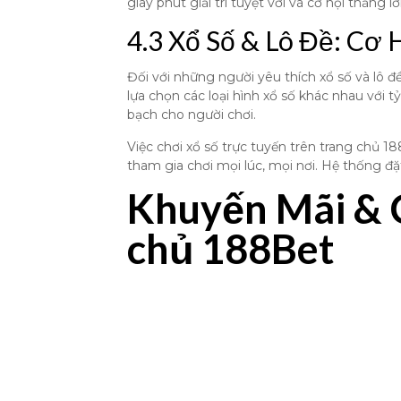
giây phút giải trí tuyệt vời và cơ hội thắng lớ
4.3 Xổ Số & Lô Đề: Cơ
Đối với những người yêu thích xổ số và lô đ
lựa chọn các loại hình xổ số khác nhau với 
bạch cho người chơi.
Việc chơi xổ số trực tuyến trên trang chủ 1
tham gia chơi mọi lúc, mọi nơi. Hệ thống đặt
Khuyến Mãi & 
chủ 188Bet