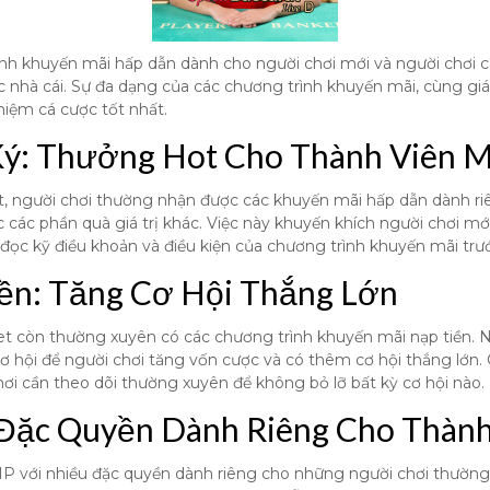
nh khuyến mãi hấp dẫn dành cho người chơi mới và người chơi cũ
c nhà cái. Sự đa dạng của các chương trình khuyến mãi, cùng giá
hiệm cá cược tốt nhất.
Ký: Thưởng Hot Cho Thành Viên 
t, người chơi thường nhận được các khuyến mãi hấp dẫn dành riê
các phần quà giá trị khác. Việc này khuyến khích người chơi mớ
 đọc kỹ điều khoản và điều kiện của chương trình khuyến mãi trư
ền: Tăng Cơ Hội Thắng Lớn
t còn thường xuyên có các chương trình khuyến mãi nạp tiền. N
ơ hội để người chơi tăng vốn cược và có thêm cơ hội thắng lớn.
hơi cần theo dõi thường xuyên để không bỏ lỡ bất kỳ cơ hội nào.
 Đặc Quyền Dành Riêng Cho Thàn
IP với nhiều đặc quyền dành riêng cho những người chơi thường