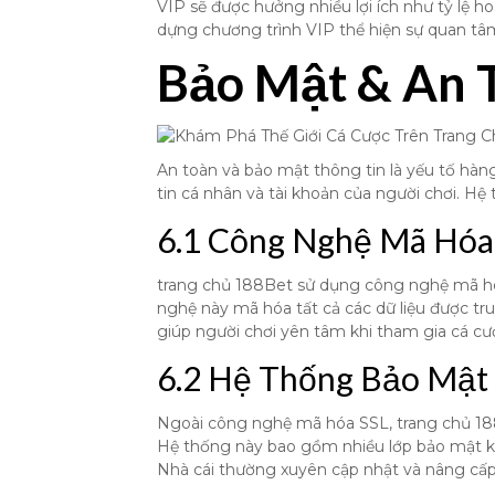
VIP sẽ được hưởng nhiều lợi ích như tỷ lệ h
dựng chương trình VIP thể hiện sự quan tâ
Bảo Mật & An T
An toàn và bảo mật thông tin là yếu tố hà
tin cá nhân và tài khoản của người chơi. Hệ
6.1 Công Nghệ Mã Hóa
trang chủ 188Bet sử dụng công nghệ mã hóa 
nghệ này mã hóa tất cả các dữ liệu được tru
giúp người chơi yên tâm khi tham gia cá cượ
6.2 Hệ Thống Bảo Mật
Ngoài công nghệ mã hóa SSL, trang chủ 188
Hệ thống này bao gồm nhiều lớp bảo mật kh
Nhà cái thường xuyên cập nhật và nâng cấp