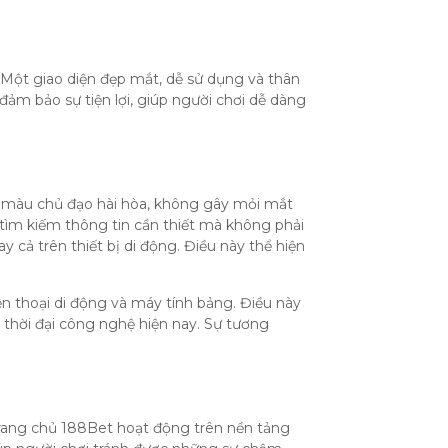
 Một giao diện đẹp mắt, dễ sử dụng và thân
đảm bảo sự tiện lợi, giúp người chơi dễ dàng
am màu chủ đạo hài hòa, không gây mỏi mắt
g tìm kiếm thông tin cần thiết mà không phải
y cả trên thiết bị di động. Điều này thể hiện
ện thoại di động và máy tính bảng. Điều này
 thời đại công nghệ hiện nay. Sự tương
trang chủ 188Bet hoạt động trên nền tảng