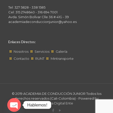
Tel: 327 5828 - 338 1585
Cel: 315 2748640 - 316 694 7001
Avda. Simón Bolívar Clle 36 # 41G - 39
academiadeconduccionjunior@yahoo.es
Enlaces Directos:
Nosotros
Servicios
Galería
Contacto
RUNT
Mintransporte
© 2019 ACADEMIA DE CONDUCCIÓN JUNIOR Todos los
derechos reservados (Cali-Colombia) - Powered by
Agencia Digital Ente
Hablemos!